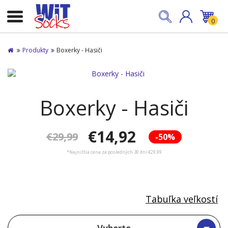
0
Produkty
Boxerky - Hasiči
Boxerky - Hasiči
€14,92
€29,99
-50%
*Najnižšia cena za posledných 30 dní €29,99
Tabuľka veľkostí