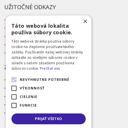
UŽITOČNÉ ODKAZY
×
O firme
Táto webová lokalita
Blog
používa súbory cookie.
Kontakt
Táto webová stránka používa súbory
Tabuľka veľkostí
cookie na zlepšenie používateľského
zážitku. Používaním našej webovej stránky
Ochrana osobných údajov GDPR
súhlasíte so všetkými súbormi cookie v
súlade s našimi zásadami používania
ZÁKAZNÍCKY SERVIS
súborov cookie.
Prečítať viac
Obchodné podmienky
NEVYHNUTNE POTREBNÉ
Doprava a platba
VÝKONNOSŤ
Reklamácia
CIELENIE
Prihlásenie
FUNKCIE
Registrácia
PRIJAŤ VŠETKO