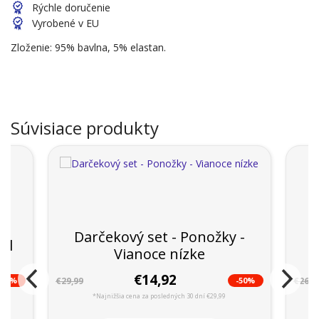
Rýchle doručenie
Vyrobené v EU
Zloženie: 95% bavlna, 5% elastan.
Súvisiace produkty
Darčekový set - Ponožky -
el
Vianoce nízke
€14,92
-46%
-50%
€29,99
€26,9
*Najnižšia cena za posledných 30 dní €29,99