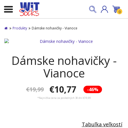
0
Produkty
Dámske nohavičky - Vianoce
Dámske nohavičky -
Vianoce
€10,77
€19,99
-46%
*Najnižšia cena za posledných 30 dní €19,99
Tabuľka veľkostí