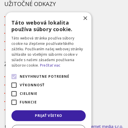
UŽITOČNÉ ODKAZY
×
O firme
Táto webová lokalita
Blog
používa súbory cookie.
Kontakt
Táto webová stránka používa súbory
Tabuľka veľkostí
cookie na zlepšenie používateľského
zážitku. Používaním našej webovej stránky
Ochrana osobných údajov GDPR
súhlasíte so všetkými súbormi cookie v
súlade s našimi zásadami používania
ZÁKAZNÍCKY SERVIS
súborov cookie.
Prečítať viac
Obchodné podmienky
NEVYHNUTNE POTREBNÉ
Doprava a platba
VÝKONNOSŤ
Reklamácia
CIELENIE
Prihlásenie
FUNKCIE
Registrácia
PRIJAŤ VŠETKO
©2026 MODA ČAPEK s.r.o. Made by
INIZIO Internet media s.r.o.