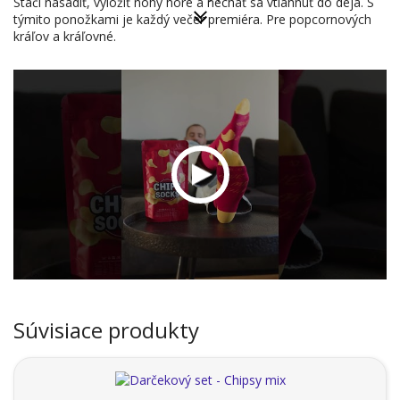
Stačí nasadiť, vyložiť nohy hore a nechať sa vtiahnuť do deja. S
týmito ponožkami je každý večer premiéra. Pre popcornových
kráľov a kráľovné.
Súvisiace produkty