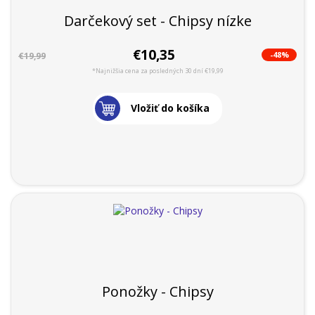
Darčekový set - Chipsy nízke
€10,35
-48%
€19,99
*Najnižšia cena za posledných 30 dní €19,99
Vložiť do košíka
Ponožky - Chipsy