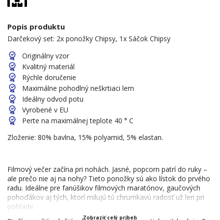
Popis produktu
Darčekový set: 2x ponožky Chipsy, 1x Sáčok Chipsy
Originálny vzor
Kvalitný materiál
Rýchle doručenie
Maximálne pohodlný neškrtiaci lem
Ideálny odvod potu
Vyrobené v EU
Perte na maximálnej teplote 40 ° C
Zloženie: 80% bavlna, 15% polyamid, 5% elastan.
Filmový večer začína pri nohách. Jasné, popcorn patrí do ruky –
ale prečo nie aj na nohy? Tieto ponožky sú ako lístok do prvého
radu. Ideálne pre fanúšikov filmových maratónov, gaučových
pohoďákov aj tých, ktorí milujú tú chrumkavú radosť už len pri
pohľade.
Zobraziť celý príbeh