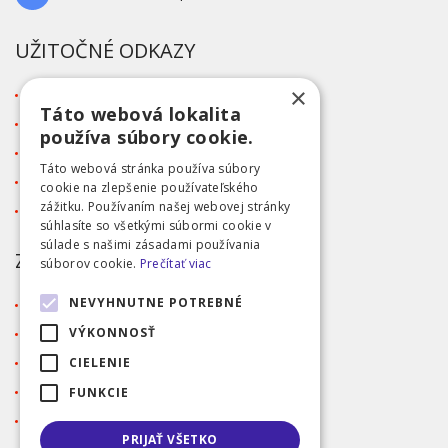
UŽITOČNÉ ODKAZY
×
O firme
Táto webová lokalita
Blog
používa súbory cookie.
Kontakt
Táto webová stránka používa súbory
Tabuľka veľkostí
cookie na zlepšenie používateľského
zážitku. Používaním našej webovej stránky
Ochrana osobných údajov GDPR
súhlasíte so všetkými súbormi cookie v
súlade s našimi zásadami používania
ZÁKAZNÍCKY SERVIS
súborov cookie.
Prečítať viac
NEVYHNUTNE POTREBNÉ
Obchodné podmienky
Doprava a platba
VÝKONNOSŤ
Reklamácia
CIELENIE
Prihlásenie
FUNKCIE
Registrácia
PRIJAŤ VŠETKO