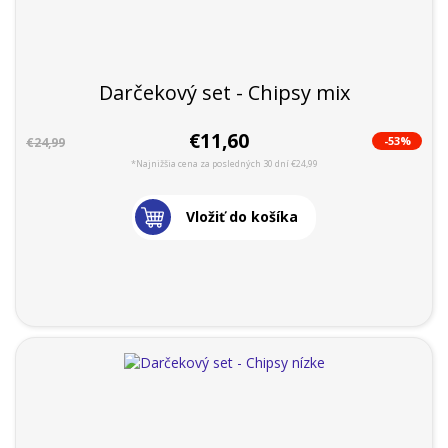
Darčekový set - Chipsy mix
€11,60
-53%
€24,99
*Najnižšia cena za posledných 30 dní €24,99
Vložiť do košíka