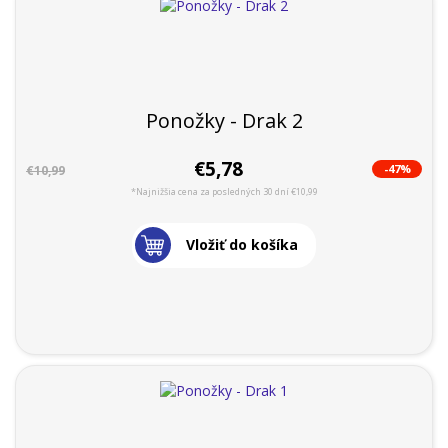
Ponožky - Drak 2
€5,78
-47%
€10,99
*Najnižšia cena za posledných 30 dní €10,99
Vložiť do košíka