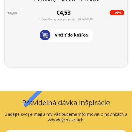
€4,53
-49%
€8,99
*Najnižšia cena za posledných 30 dní €8,99
Vložiť do košíka
Pravidelná dávka inšpirácie
Zadajte svoj e-mail a my Vás budeme informovať o novinkách a
výhodných akciách.