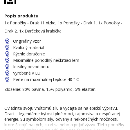
Popis produktu
1x Ponožky - Drak 11 nízke, 1x Ponožky - Drak 1, 1x Ponožky -
Drak 2, 1x Darčeková krabička
Originálny vzor
Kvalitný materiál
Rýchle doručenie
Maximálne pohodlný neškrtiaci lem
Ideálny odvod potu
Vyrobené v EU
Perte na maximálnej teplote 40 ° C
Zloženie: 80% bavlna, 15% polyamid, 5% elastan.
Ovládnite svoju vnútornú silu a vydajte sa na epickú výpravu.
Draci – legendárne bytosti plné moci, tajomstva a nespútanej
energie. Sú symbolom sily, odvahy a nekonečných možností,
ktoré čakajú na tých, ktorí sa neboja prijať výzvu. Tieto ponožky