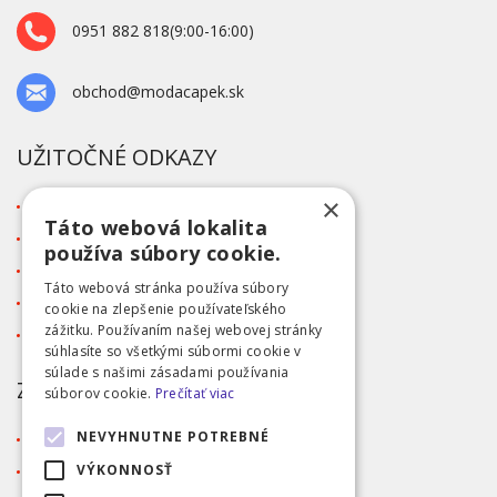
0951 882 818(9:00-16:00)
obchod@modacapek.sk
UŽITOČNÉ ODKAZY
×
O firme
Táto webová lokalita
Blog
používa súbory cookie.
Kontakt
Táto webová stránka používa súbory
Tabuľka veľkostí
cookie na zlepšenie používateľského
zážitku. Používaním našej webovej stránky
Ochrana osobných údajov GDPR
súhlasíte so všetkými súbormi cookie v
súlade s našimi zásadami používania
ZÁKAZNÍCKY SERVIS
súborov cookie.
Prečítať viac
NEVYHNUTNE POTREBNÉ
Obchodné podmienky
Doprava a platba
VÝKONNOSŤ