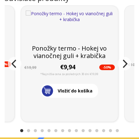
 -
Ponožky termo - Hokej vo
vianočnej guli + krabička
-48%
€10,9
€9,94
-50%
€19,99
*Najnižšia cena za posledných 30 dní €19,99
Vložiť do košíka