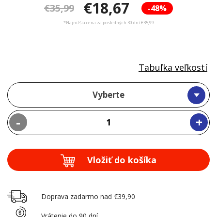
€18,67
€35,99
-48%
*Najnižšia cena za posledných 30 dní €35,99
Tabuľka veľkostí
Vyberte
-
+
Vložiť do košíka
Doprava zadarmo nad €39,90
Vrátenie do 90 dní