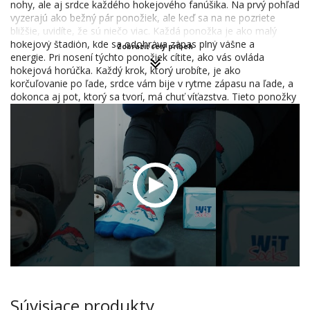
nohy, ale aj srdce každého hokejového fanúšika. Na prvý pohľad
vyzerajú ako bežný pár ponožiek, ale keď sa na ne pozriete
bližšie, uvidíte, že sú niečo viac. Každá ponožka je ako malý
hokejový štadión, kde sa odohráva zápas plný vášne a
Zobraziť celý príbeh
energie. Pri nosení týchto ponožiek cítite, ako vás ovláda
hokejová horúčka. Každý krok, ktorý urobíte, je ako
korčuľovanie po ľade, srdce vám bije v rytme zápasu na ľade, a
dokonca aj pot, ktorý sa tvorí, má chuť víťazstva. Tieto ponožky
nie sú len oblečením, sú zážitkom. Prinášajú vám kus hokejovej
mágie, ktorá vás prenesie priamo do centra akcie, kde môžete
cítiť adrenalín, vášeň a lásku k tomuto športu. S ponožkami
"Hokej" od WitSocks, nie ste len divákom, ste súčasťou hry.
Súvisiace produkty