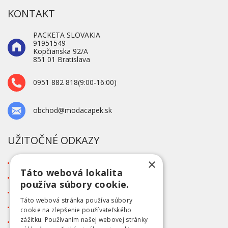
KONTAKT
PACKETA SLOVAKIA
91951549
Kopčianska 92/A
851 01 Bratislava
0951 882 818(9:00-16:00)
obchod@modacapek.sk
UŽITOČNÉ ODKAZY
×
O firme
Táto webová lokalita
Blog
používa súbory cookie.
Kontakt
Táto webová stránka používa súbory
Tabuľka veľkostí
cookie na zlepšenie používateľského
zážitku. Používaním našej webovej stránky
Ochrana osobných údajov GDPR