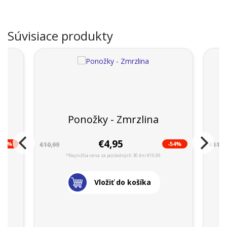
Súvisiace produkty
 -
Ponožky - Zmrzlina
€4,95
-53%
-54%
€10,99
€11,9
*Najnižšia cena za posledných 30 dní €10,99
Vložiť do košíka