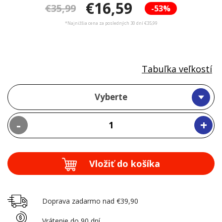
€16,59
€35,99
-53%
*Najnižšia cena za posledných 30 dní €35,99
Tabuľka veľkostí
Vyberte
-
+
Vložiť do košíka
Doprava zadarmo nad €39,90
Vrátenie do 90 dní