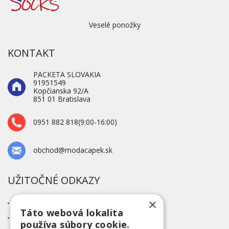
Veselé ponožky
KONTAKT
PACKETA SLOVAKIA
91951549
Kopčianska 92/A
851 01 Bratislava
0951 882 818(9:00-16:00)
obchod@modacapek.sk
UŽITOČNÉ ODKAZY
×
O firme
Táto webová lokalita
Blog
používa súbory cookie.