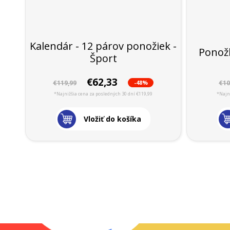
Kalendár - 12 párov ponožiek -
Ponožk
Šport
€62,33
-48%
€119,99
€10
*Najnižšia cena za posledných 30 dní €119,99
*Najni
Vložiť do košíka