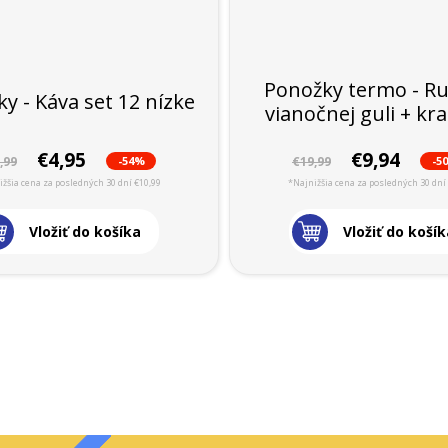
Ponožky termo - Ru
y - Káva set 12 nízke
vianočnej guli + kr
€4,95
€9,94
-54%
-5
,99
€19,99
žšia cena za posledných 30 dní €10,99
*Najnižšia cena za posledných 30 dní
Vložiť do košíka
Vložiť do košík