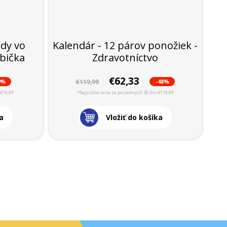
dy vo
Kalendár - 12 párov ponožiek -
abička
Zdravotníctvo
€62,33
0%
-48%
€119,99
 €19,99
*Najnižšia cena za posledných 30 dní €119,99
a
Vložiť do košíka