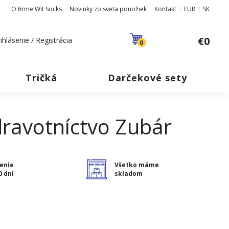
O firme Wit Socks
Novinky zo sveta ponožiek
Kontakt
EUR
SK
€0
ihlásenie / Registrácia
0
Tričká
Darčekové sety
dravotníctvo Zubár
enie
Všetko máme
0 dní
skladom