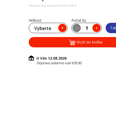
*Najnižšia cena za posledných 30 dní €32,19
Veľkosť
Počet ks:
Vyberte
Tab
-
+
Vložiť do košíka
U Vás 12.08.2026
Doprava zadarmo nad €39,90