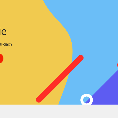
ie
kciách.