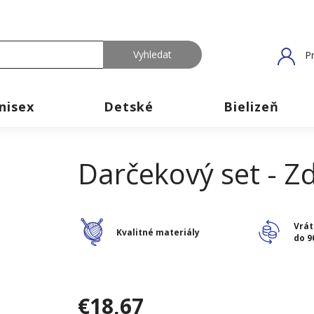
Pr
nisex
Detské
Bielizeň
Darčekový set - Z
Vrát
Kvalitné materiály
do 9
€18,67