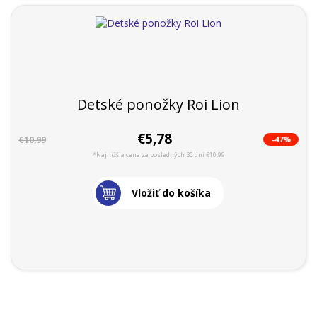
Detské ponožky Roi Lion
€5,78
-47%
€10,99
*Najnižšia cena za posledných 30 dní €10,99
Vložiť do košíka