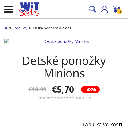
0
Produkty
Detské ponožky Minions
Detské ponožky
Minions
€5,70
€10,99
-48%
*Najnižšia cena za posledných 30 dní €10,99
Tabuľka veľkostí