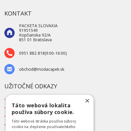
KONTAKT
PACKETA SLOVAKIA
91951549
Kopčianska 92/A
851 01 Bratislava
0951 882 818(9:00-16:00)
obchod@modacapek.sk
UŽITOČNÉ ODKAZY
×
O firme
Táto webová lokalita
Blog
používa súbory cookie.
Kontakt
Táto webová stránka používa súbory
Tabuľka veľkostí
cookie na zlepšenie používateľského