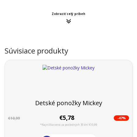
Zobraziť celý príbeh
Súvisiace produkty
Detské ponožky Mickey
€5,78
-47%
€10,99
*Najnižšia cena za posledných 30 dní €10,99