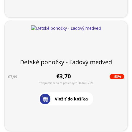
Detské ponožky - Ľadový medveď
€3,70
-53%
€7,99
*Najnižšia cena za posledných 30 dní €7,99
Vložiť do košíka