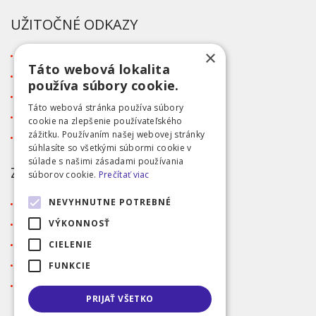
UŽITOČNÉ ODKAZY
×
O firme
Táto webová lokalita
Blog
používa súbory cookie.
Kontakt
Táto webová stránka používa súbory
Tabuľka veľkostí
cookie na zlepšenie používateľského
zážitku. Používaním našej webovej stránky
Ochrana osobných údajov GDPR
súhlasíte so všetkými súbormi cookie v
súlade s našimi zásadami používania
ZÁKAZNÍCKY SERVIS
súborov cookie.
Prečítať viac
NEVYHNUTNE POTREBNÉ
Obchodné podmienky
Doprava a platba
VÝKONNOSŤ
Reklamácia
CIELENIE
Prihlásenie
FUNKCIE
Registrácia
PRIJAŤ VŠETKO