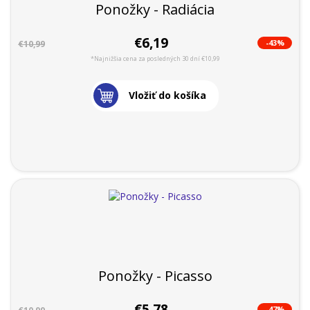
Ponožky - Radiácia
€6,19
-43%
€10,99
*Najnižšia cena za posledných 30 dní €10,99
Vložiť do košíka
Ponožky - Picasso
€5,78
-47%