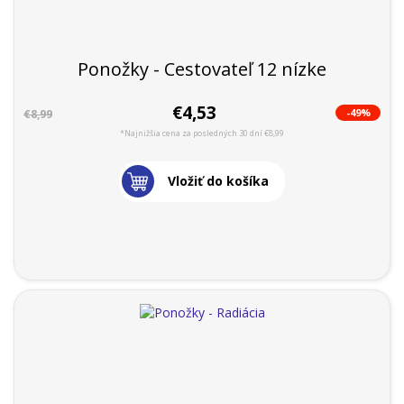
Ponožky - Cestovateľ 12 nízke
€4,53
-49%
€8,99
*Najnižšia cena za posledných 30 dní €8,99
Vložiť do košíka