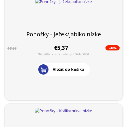
Ponožky - Ježek/jablko nízke
€5,37
-40%
€8,99
*Najnižšia cena za posledných 30 dní €8,99
Vložiť do košíka