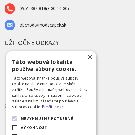
0951 882 818(9:00-16:00)
obchod@modacapek.sk
UŽITOČNÉ ODKAZY
×
O firme
Táto webová lokalita
Blog
používa súbory cookie.
Kontakt
Táto webová stránka používa súbory
Tabuľka veľkostí
cookie na zlepšenie používateľského
zážitku. Používaním našej webovej stránky
Ochrana osobných údajov GDPR
súhlasíte so všetkými súbormi cookie v
súlade s našimi zásadami používania
ZÁKAZNÍCKY SERVIS
súborov cookie.
Prečítať viac
NEVYHNUTNE POTREBNÉ
Obchodné podmienky
Doprava a platba
VÝKONNOSŤ