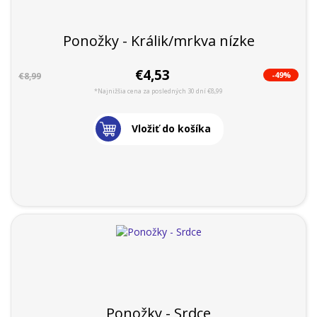
Ponožky - Králik/mrkva nízke
€4,53
-49%
€8,99
*Najnižšia cena za posledných 30 dní €8,99
Vložiť do košíka
Ponožky - Srdce