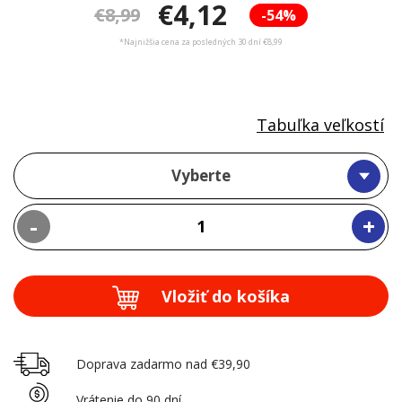
€4,12
€8,99
-54%
*Najnižšia cena za posledných 30 dní €8,99
Tabuľka veľkostí
Vyberte
-
+
Vložiť do košíka
Doprava zadarmo nad €39,90
Vrátenie do 90 dní