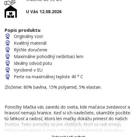
U Vás 12.08.2026
Popis produktu
Originálny vzor
Kvalitný materiál
Rýchle doručenie
Maximálne pohodlný neškrtiaci lem
Ideálny odvod potu
Vyrobené v EU
Perte na maximálnej teplote 40 ° C
Zloženie: 80% bavlna, 15% polyamid, 5% elastan.
Ponožky Mačka vás zavedú do sveta, kde mačacia zvedavosť a
hravosť nemajú hranice. Keď si ich navlečiete, okamžite pocítite
tú ľahkosť a radosť, ktorú len mačky dokážu priniesť do našich
životov. Tieto ponožky sú pre všetkých, ktorí sa radi smejú,
milujú prekvapenia a veria v mágiu každodenných okamihov.
Zobraziť celý príbeh