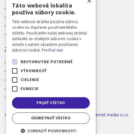
×
Táto webová lokalita
Blog
používa súbory cookie.
Kontakt
Táto webová stránka používa súbory
Tabuľka veľkostí
cookie na zlepšenie používateľského
zážitku. Používaním našej webovej stránky
Ochrana osobných údajov GDPR
súhlasíte so všetkými súbormi cookie v
súlade s našimi zásadami používania
ZÁKAZNÍCKY SERVIS
súborov cookie.
Prečítať viac
NEVYHNUTNE POTREBNÉ
Obchodné podmienky
Doprava a platba
VÝKONNOSŤ
Reklamácia
CIELENIE
Prihlásenie
FUNKCIE
Registrácia
PRIJAŤ VŠETKO
©2026 MODA ČAPEK s.r.o. Made by
INIZIO Internet media s.r.o.
ODMIETNUŤ VŠETKO
|
nastavení cookies
ZOBRAZIŤ PODROBNOSTI