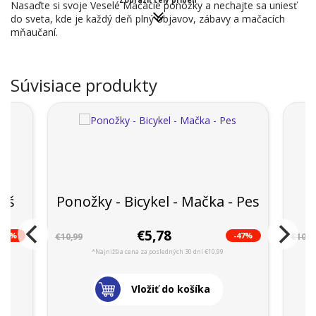
Nasaďte si svoje Veselé Mačacie ponožky a nechajte sa uniesť
do sveta, kde je každý deň plný objavov, zábavy a mačacích
mňaučaní.
Súvisiace produkty
yš
Ponožky - Bicykel - Mačka - Pes
€5,78
-53%
-47%
€10,99
€10,9
*Najnižšia cena za posledných 30 dní €10,99
Vložiť do košíka