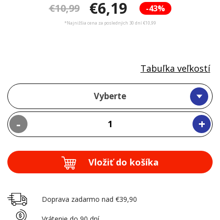
€6,19
€10,99
-43%
*Najnižšia cena za posledných 30 dní €10,99
Tabuľka veľkostí
Vyberte
-
+
Vložiť do košíka
Doprava zadarmo nad €39,90
Vrátenie do 90 dní