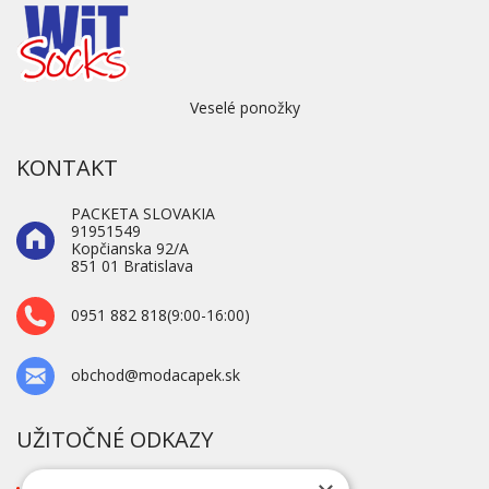
Veselé ponožky
KONTAKT
PACKETA SLOVAKIA
91951549
Kopčianska 92/A
851 01 Bratislava
0951 882 818(9:00-16:00)
obchod@modacapek.sk
UŽITOČNÉ ODKAZY
O firme