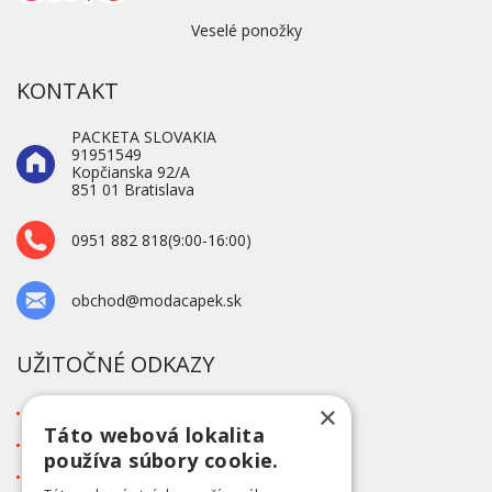
Veselé ponožky
KONTAKT
PACKETA SLOVAKIA
91951549
Kopčianska 92/A
851 01 Bratislava
0951 882 818(9:00-16:00)
obchod@modacapek.sk
UŽITOČNÉ ODKAZY
×
O firme
Táto webová lokalita
Blog
používa súbory cookie.
Kontakt