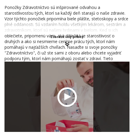
Ponožky Zdravotníctvo sú inšpirované odvahou a
starostlivosťou tých, ktorí sa každý deň starajú o naše zdravie.
Vzor týchto ponožiek pripomína biele plášte, stetoskopy a srdce
plné oddanosti. Sú vzdaním holdu všetkým lekárom, sestrám a
zdravotníkom, ktorí sú našimi hrdinami v bielom. Keď si ich
oblečiete, pripomenú vám, aká dôležitá je starostlivosť o
Zobraziť celý príbeh
druhých a ako si nesmierne ceníme prácu tých, ktorí nám
pomáhajú v najťažších chvíľach. Nasaďte si svoje ponožky
"Zdravotníctvo", či už ste sami z oboru alebo chcete vyjadriť
podporu tým, ktorí nám pomáhajú zostať v zdraví. Tieto
ponožky nie sú len módnym doplnkom, ale symbolom.