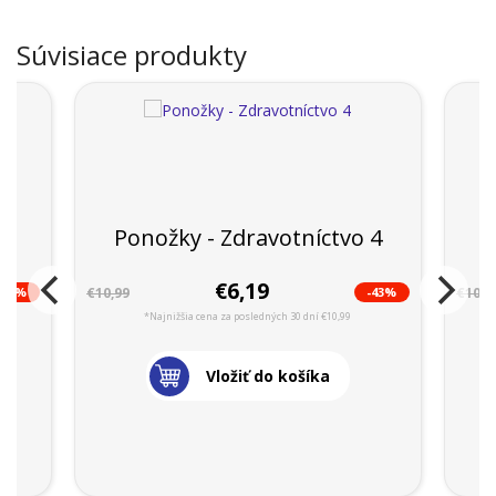
Súvisiace produkty
Ponožky - Zdravotníctvo 4
P
€6,19
-49%
-43%
€10,99
€10,9
*Najnižšia cena za posledných 30 dní €10,99
Vložiť do košíka