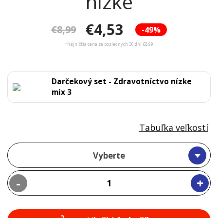
nízke
€4,53
€8,99
-49%
*Najnižšia cena za posledných 30 dní €8,99
Darčekový set - Zdravotníctvo nízke
mix 3
Tabuľka veľkostí
Vyberte
-
+