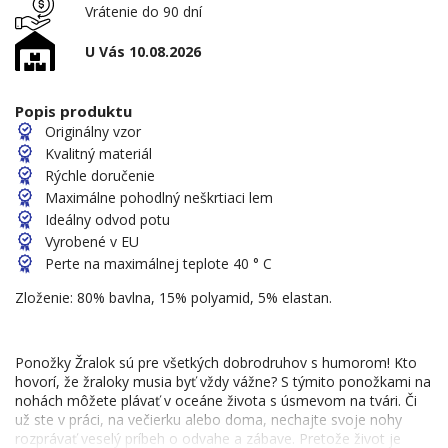
Vrátenie do 90 dní
U Vás 10.08.2026
Popis produktu
Originálny vzor
Kvalitný materiál
Rýchle doručenie
Maximálne pohodlný neškrtiaci lem
Ideálny odvod potu
Vyrobené v EU
Perte na maximálnej teplote 40 ° C
Zloženie: 80% bavlna, 15% polyamid, 5% elastan.
Ponožky Žralok sú pre všetkých dobrodruhov s humorom! Kto
hovorí, že žraloky musia byť vždy vážne? S týmito ponožkami na
nohách môžete plávať v oceáne života s úsmevom na tvári. Či
už ste v práci, na večierku alebo doma, nechajte svoje nohy
rozprávať veselý príbeh o odvahe a zábave. Pretože život je