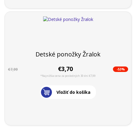
Detské ponožky Žralok
€3,70
-53%
€7,99
*Najnižšia cena za posledných 30 dní €7,99
Vložiť do košíka