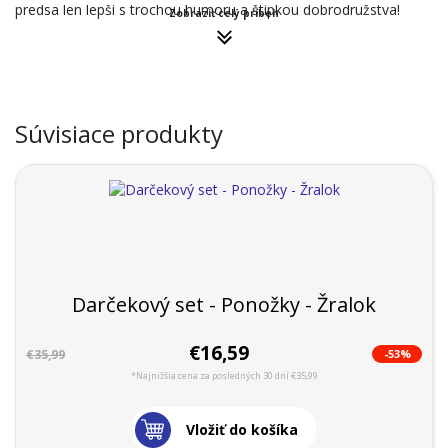
predsa len lepší s trochou humoru a štipkou dobrodružstva!
Zobraziť celý príbeh
Súvisiace produkty
Darčekový set - Ponožky - Žralok
€16,59
-53%
€35,99
*Najnižšia cena za posledných 30 dní €35,99
Vložiť do košíka