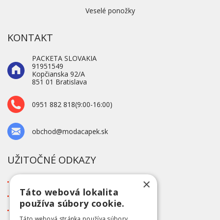
Veselé ponožky
KONTAKT
PACKETA SLOVAKIA
91951549
Kopčianska 92/A
851 01 Bratislava
0951 882 818(9:00-16:00)
obchod@modacapek.sk
UŽITOČNÉ ODKAZY
×
O firme
Táto webová lokalita
Blog
používa súbory cookie.
Kontakt
Táto webová stránka používa súbory