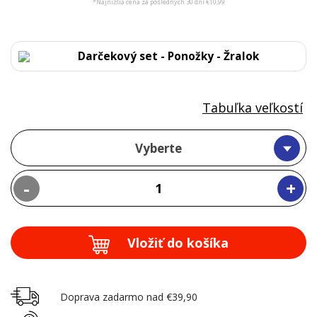
*Najnižšia cena za posledných 30 dní €10,99
Darčekový set - Ponožky - Žralok
Tabuľka veľkostí
Vyberte
-
+
Vložiť do košíka
Doprava zadarmo nad €39,90