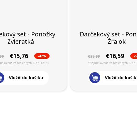
ekový set - Ponožky
Darčekový set - Pon
Zvieratká
Žralok
€15,76
€16,59
-47%
-
99
€35,99
žšia cena za posledných 30 dní €29,99
*Najnižšia cena za posledných 30 dní
Vložiť do košíka
Vložiť do košík