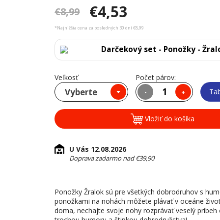
€4,53
€8,99
*Najnižšia cena za posledných 30 dní €8,99
Darčekový set - Ponožky - Žral
Veľkosť
Počet párov:
Vyberte
Tab
-
+
Vložiť do košíka
U Vás 12.08.2026
Doprava zadarmo nad €39,90
Ponožky Žralok sú pre všetkých dobrodruhov s humo
ponožkami na nohách môžete plávať v oceáne života 
doma, nechajte svoje nohy rozprávať veselý príbeh o
trochou humoru a štipkou dobrodružstva!