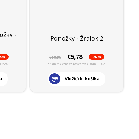
ožky -
Ponožky - Žralok 2
€5,78
53%
-47%
€10,99
 €35,99
*Najnižšia cena za posledných 30 dní €10,99
a
Vložiť do košíka