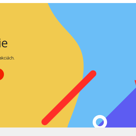
ie
kciách.