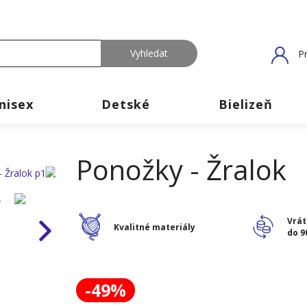
Pr
nisex
Detské
Bielizeň
Ponožky - Žralok
Vrát
Kvalitné materiály
do 9
-49%