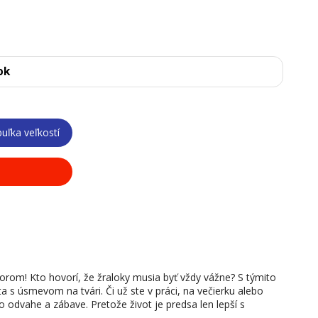
ok
uľka veľkostí
rom! Kto hovorí, že žraloky musia byť vždy vážne? S týmito
s úsmevom na tvári. Či už ste v práci, na večierku alebo
 odvahe a zábave. Pretože život je predsa len lepší s