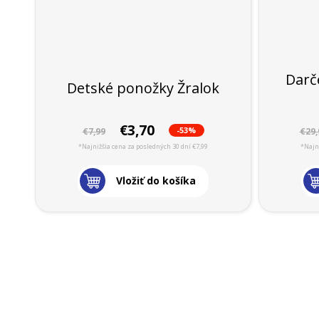
Darč
Detské ponožky Žralok
€3,70
-53%
€7,99
€29,
*Najnižšia cena za posledných 30 dní €7,99
*Najni
Vložiť do košíka